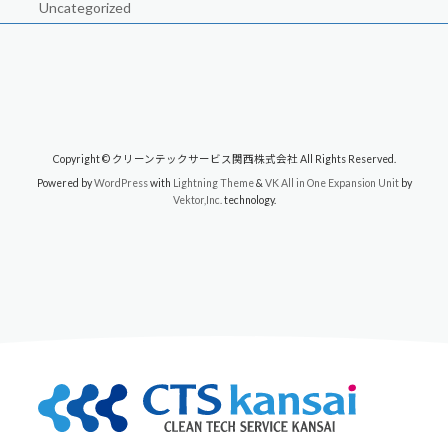
Uncategorized
Copyright © クリーンテックサービス関西株式会社 All Rights Reserved.
Powered by
WordPress
with
Lightning Theme
&
VK All in One Expansion Unit
by
Vektor,Inc.
technology.