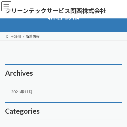
コ
ナ
ナ
ン
ビ
クリーンテックサービス関西株式会社
ビ
新着情報
テ
ゲ
ゲ
ン
ー
ー
ツ
シ
シ
へ
ョ
ョ
ス
ン
HOME
新着情報
ン
キ
に
に
ッ
移
移
プ
動
動
Archives
2021年11月
Categories